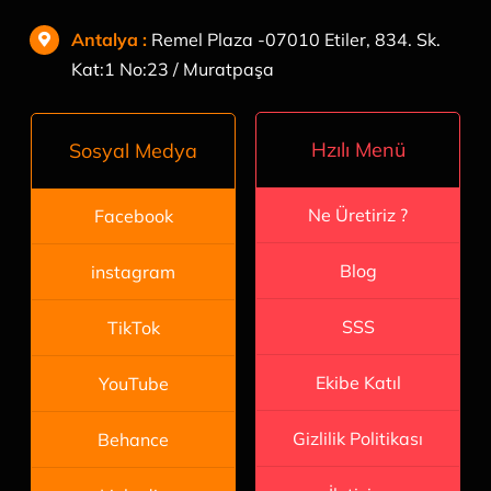
Antalya
:
Remel Plaza -07010 Etiler, 834. Sk.
Kat:1 No:23 / Muratpaşa
Hzılı Menü
Sosyal Medya
Ne Üretiriz ?
Facebook
Blog
instagram
SSS
TikTok
Ekibe Katıl
YouTube
Gizlilik Politikası
Behance