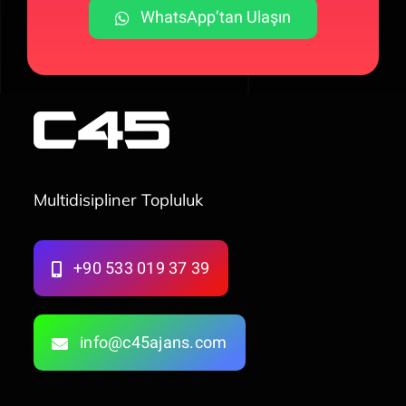
WhatsApp’tan Ulaşın
Multidisipliner Topluluk
+90 533 019 37 39
info@c45ajans.com