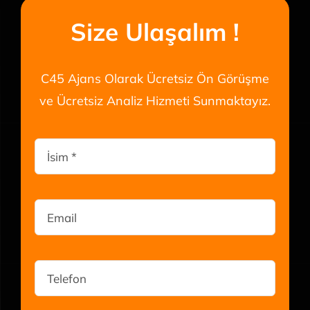
Size Ulaşalım !
C45 Ajans Olarak Ücretsiz Ön Görüşme
ve Ücretsiz Analiz Hizmeti Sunmaktayız.