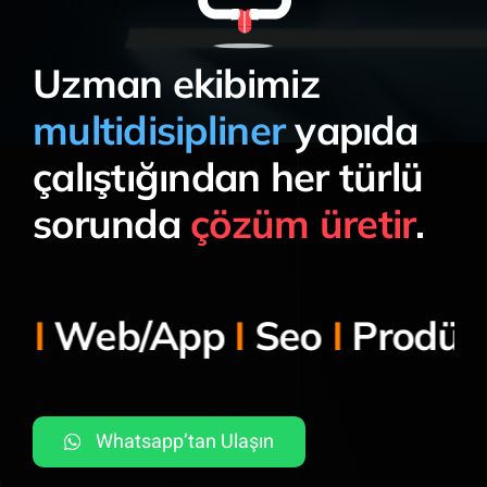
Uzman ekibimiz
multidisipliner
yapıda
çalıştığından her türlü
sorunda
çözüm üretir
.
App
I
Seo
I
Prodüksiyon
I
K
Whatsapp’tan Ulaşın