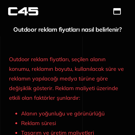
Skip
to
Toggl
content
Navig
Outdoor reklam fiyatları nasıl belirlenir?
Ana Sayfa
Sağlık Turizmi
Outdoor reklam fiyatları, seçilen alanın
Hakkımızda
konumu, reklamın boyutu, kullanılacak süre ve
reklamın yapılacağı medya türüne göre
Hizmetlerimiz
değişiklik gösterir. Reklam maliyeti üzerinde
etkili olan faktörler şunlardır:
Portfolio
Alanın yoğunluğu ve görünürlüğü
Blog
Reklam süresi
İletişim
Tasarım ve üretim maliyetleri