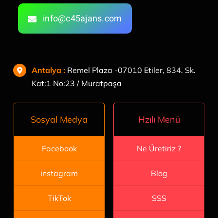
info@c45ajans.com
Antalya
:
Remel Plaza -07010 Etiler, 834. Sk.
Kat:1 No:23 / Muratpaşa
Hzılı Menü
Sosyal Medya
Ne Üretiriz ?
Facebook
Blog
instagram
SSS
TikTok