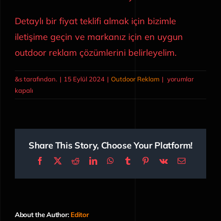
Detaylı bir fiyat teklifi almak için bizimle
EN
iletişime geçin ve markanız için en uygun
outdoor reklam çözümlerini belirleyelim.
Outdoor
&s tarafından.
|
15 Eylül 2024
|
Outdoor Reklam
|
yorumlar
reklam
kapalı
fiyatları
nasıl
belirlenir?
için
Share This Story, Choose Your Platform!
Facebook
X
Reddit
LinkedIn
WhatsApp
Tumblr
Pinterest
Vk
E-
posta
About the Author:
Editor