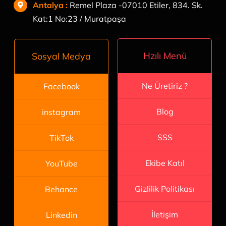
Antalya
:
Remel Plaza -07010 Etiler, 834. Sk.
Kat:1 No:23 / Muratpaşa
Hzılı Menü
Sosyal Medya
Ne Üretiriz ?
Facebook
Blog
instagram
SSS
TikTok
Ekibe Katıl
YouTube
Gizlilik Politikası
Behance
İletişim
Linkedin