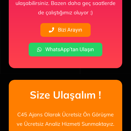
ulaşabilirsiniz. Bazen daha geç saatlerde
de çalıştığımız oluyor :)
Bizi Arayın
WhatsApp’tan Ulaşın
Size Ulaşalım !
C45 Ajans Olarak Ücretsiz Ön Görüşme
ve Ücretsiz Analiz Hizmeti Sunmaktayız.