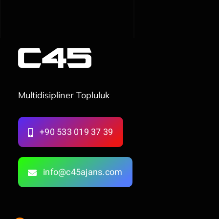
Multidisipliner Topluluk
+90 533 019 37 39
info@c45ajans.com