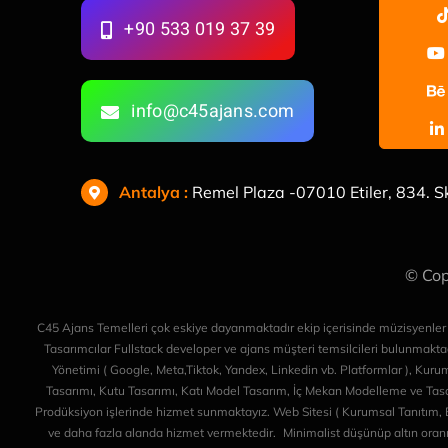
+90 533 019 37 39
info@c45ajans.com
Antalya
:
Remel Plaza -07010 Etiler, 834. S
© Cop
C45 Ajans Temelleri çok eskiye dayanmaktadır ekip içerisinde müzisyenler fot
Tasarımcılar Fullstack developer ve ajans müşteri temsilcileri bulunmaktadı
Yönetimi ( Google, Meta,Tiktok, Yandex, Linkedin vb. Platformlar ), Kur
Tasarımı, Kutu Tasarımı, Katı Model Tasarım, İç Mekan Modelleme ve Tasa
Prodüksiyon işlerinde hizmet sunmaktayız. Web Sitesi ( Kurumsal Tanıtım, E-
ve daha fazla alanda hizmet vermektedir. Minimalist düşünüp altın oranı 