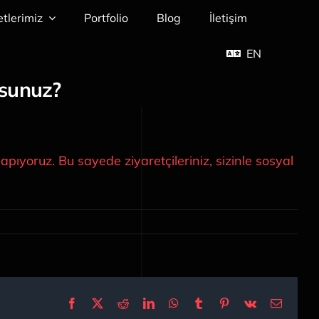
tlerimiz
Portfolio
Blog
İletişim
EN
sunuz?
yoruz. Bu sayede ziyaretçileriniz, sizinle sosyal
Facebook
X
Reddit
LinkedIn
WhatsApp
Tumblr
Pinterest
Vk
E-
posta