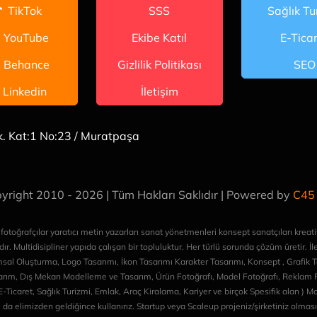
TikTok
SSS
Sağlık Tu
YouTube
Ekibe Katıl
E-Tica
Behance
Gizlilik Politikası
SEO
Linkedin
İletişim
k. Kat:1 No:23 / Muratpaşa
yright 2010 - 2026 | Tüm Hakları Saklıdır | Powered by
C45
oğrafçılar yaratıcı metin yazarları sanat yönetmenleri konsept sanatçıları kreatif 
r. Multidisipliner yapıda çalışan bir topluluktur. Her türlü sorunda çözüm üretir. İl
umsal Oluşturma, Logo Tasarımı, İkon Tasarımı Karakter Tasarımı, Konsept , Grafik 
rım, Dış Mekan Modelleme ve Tasarım, Ürün Fotoğrafı, Model Fotoğrafı, Reklam Fi
Ticaret, Sağlık Turizmi, Emlak, Araç Kiralama, Kariyer ve birçok Spesifik alan ) 
da elimizden geldiğince kullanırız. Startup veya Scaleup projeniz/şirketiniz olmas