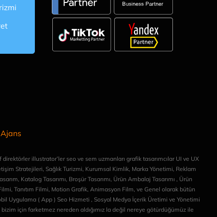
rizmi
ret
 Ajans
direktörler illustrator’ler seo ve sem uzmanları grafik tasarımcılar UI ve UX
etişim Stratejileri, Sağlık Turizmi, Kurumsal Kimlik, Marka Yönetimi, Reklam
Tasarım, Katalog Tasarımı, Broşür Tasarımı, Ürün Ambalaj Tasarımı , Ürün
lmi, Tanıtım Filmi, Motion Grafik, Animasyon Film, ve Genel olarak bütün
Mobil Uygulama ( App ) Seo Hizmeti , Sosyal Medya İçerik Üretimi ve Yönetimi
ı bizim için farketmez nereden aldığımız la değil nereye götürdüğümüz ile