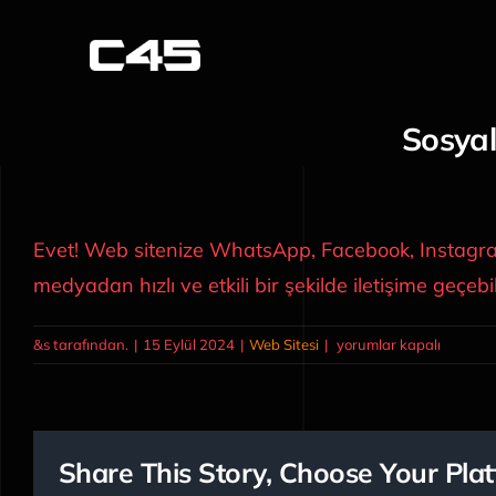
Skip
to
content
Sosya
Evet! Web sitenize WhatsApp, Facebook, Instagram 
medyadan hızlı ve etkili bir şekilde iletişime geçeb
Sosyal
&s tarafından.
|
15 Eylül 2024
|
Web Sitesi
|
yorumlar kapalı
medya
entegrasyonu
sağlıyor
musunuz?
Share This Story, Choose Your Plat
için