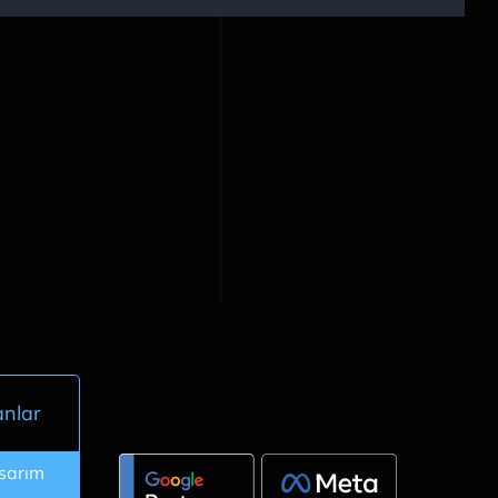
anlar
asarım