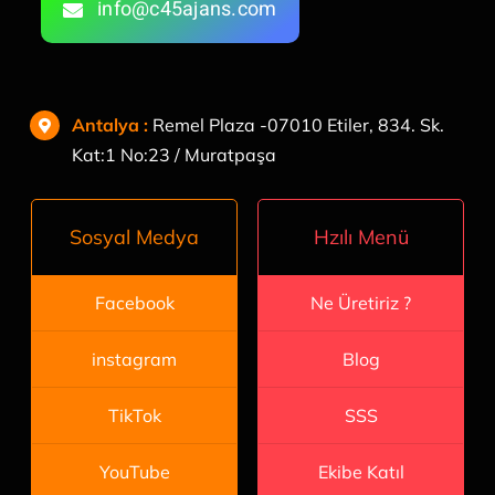
info@c45ajans.com
Antalya
:
Remel Plaza -07010 Etiler, 834. Sk.
Kat:1 No:23 / Muratpaşa
Hzılı Menü
Sosyal Medya
Ne Üretiriz ?
Facebook
Blog
instagram
SSS
TikTok
Ekibe Katıl
YouTube