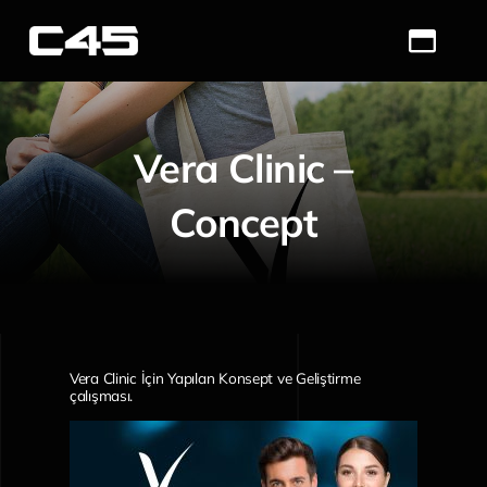
Skip
to
Toggl
content
Navig
Ana Sayfa
Vera Clinic –
Sağlık Turizmi
Concept
Hakkımızda
Hizmetlerimiz
Portfolio
Vera Clinic İçin Yapılan Konsept ve Geliştirme
çalışması.
Blog
İletişim