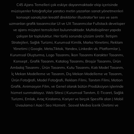
C45 Ajans Temelleri çok eskiye dayanmaktadır ekip içerisinde
müzisyenler fotoğrafçılar yaratıcı metin yazarları sanat yönetmenleri
konsept sanatçıları kreatif direktörler illustrator’ler seo ve sem
uzmanları grafik tasarımcılar UI ve UX Tasarımcılar Fullstack developer
ve ajans müşteri temsilcileri bulunmaktadır. Multidisipliner yapıda
çalışan bir topluluktur. Her türlü sorunda çözüm üretir. İletişim
Stratejileri, Sağlık Turizmi, Kurumsal Kimlik, Marka Yönetimi, Reklam
Yönetimi ( Google, Meta,Tiktok, Yandex, Linkedin vb. Platformlar ),
Kurumsal Oluşturma, Logo Tasarımı, İkon Tasarımı Karakter Tasarımı,
Konsept , Grafik Tasarım, Katalog Tasarımı, Broşür Tasarımı, Ürün
Ambalaj Tasarımı , Ürün Tasarımı, Kutu Tasarımı, Katı Model Tasarım,
İç Mekan Modelleme ve Tasarım, Dış Mekan Modelleme ve Tasarım,
Ürün Fotoğrafı, Model Fotoğrafı, Reklam Filmi, Tanıtım Filmi, Motion
Grafik, Animasyon Film, ve Genel olarak bütün Prodüksiyon işlerinde
hizmet sunmaktayız. Web Sitesi ( Kurumsal Tanıtım, E-Ticaret, Sağlık
Turizmi, Emlak, Araç Kiralama, Kariyer ve birçok Spesifik alan ) Mobil
Uygulama ( App ) Seo Hizmeti , Sosyal Medya İçerik Üretimi ve
Yönetimi ve daha fazla alanda hizmet vermektedir. Minimalist
düşünüp altın oranı da elimizden geldiğince kullanırız. Startup veya
Scaleup projeniz/şirketiniz olması bizim için farketmez nereden
aldığımız la değil nereye götürdüğümüz ile ilgileniriz. Toparlamak