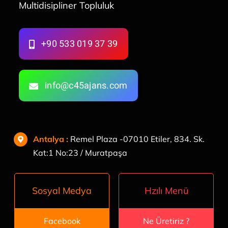
Multidisipliner Topluluk
+90 533 019 37 39
info@c45ajans.com
Antalya
:
Remel Plaza -07010 Etiler, 834. Sk.
Kat:1 No:23 / Muratpaşa
Hzılı Menü
Sosyal Medya
Ne Üretiriz ?
Facebook