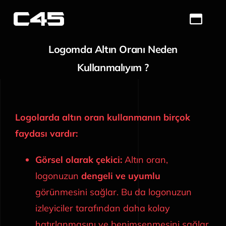
Skip
to
Toggl
content
Navig
Logomda Altın Oranı Neden
Ana Sayfa
Kullanmalıyım ?
Sağlık Turizmi
Hakkımızda
Logolarda altın oran kullanmanın birçok
faydası vardır:
Hizmetlerimiz
Görsel olarak çekici:
Altın oran,
Portfolio
logonuzun
dengeli ve uyumlu
görünmesini sağlar. Bu da logonuzun
Blog
izleyiciler tarafından daha kolay
İletişim
hatırlanmasını ve benimsenmesini sağlar.