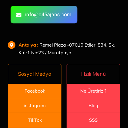
info@c45ajans.com
Antalya
:
Remel Plaza -07010 Etiler, 834. Sk.
Kat:1 No:23 / Muratpaşa
Hzılı Menü
Sosyal Medya
Ne Üretiriz ?
Facebook
Blog
instagram
SSS
TikTok