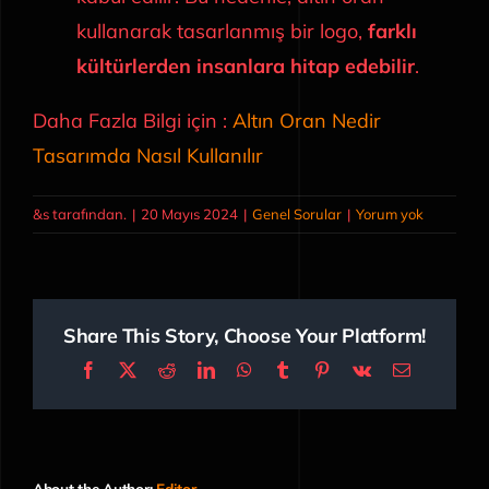
kullanarak tasarlanmış bir logo,
farklı
kültürlerden insanlara hitap edebilir
.
Daha Fazla Bilgi için :
Altın Oran Nedir
Tasarımda Nasıl Kullanılır
&s tarafından.
|
20 Mayıs 2024
|
Genel Sorular
|
Yorum yok
Share This Story, Choose Your Platform!
Facebook
X
Reddit
LinkedIn
WhatsApp
Tumblr
Pinterest
Vk
E-
posta
About the Author:
Editor