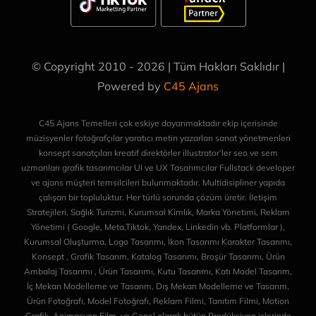
© Copyright 2010 - 2026 | Tüm Hakları Saklıdır |
Powered by
C45 Ajans
C45 Ajans Temelleri çok eskiye dayanmaktadır ekip içerisinde
müzisyenler fotoğrafçılar yaratıcı metin yazarları sanat yönetmenleri
konsept sanatçıları kreatif direktörler illustrator’ler seo ve sem
uzmanları grafik tasarımcılar UI ve UX Tasarımcılar Fullstack developer
ve ajans müşteri temsilcileri bulunmaktadır. Multidisipliner yapıda
çalışan bir topluluktur. Her türlü sorunda çözüm üretir. İletişim
Stratejileri, Sağlık Turizmi, Kurumsal Kimlik, Marka Yönetimi, Reklam
Yönetimi ( Google, Meta,Tiktok, Yandex, Linkedin vb. Platformlar ),
Kurumsal Oluşturma, Logo Tasarımı, İkon Tasarımı Karakter Tasarımı,
Konsept , Grafik Tasarım, Katalog Tasarımı, Broşür Tasarımı, Ürün
Ambalaj Tasarımı , Ürün Tasarımı, Kutu Tasarımı, Katı Model Tasarım,
İç Mekan Modelleme ve Tasarım, Dış Mekan Modelleme ve Tasarım,
Ürün Fotoğrafı, Model Fotoğrafı, Reklam Filmi, Tanıtım Filmi, Motion
Grafik, Animasyon Film, ve Genel olarak bütün Prodüksiyon işlerinde