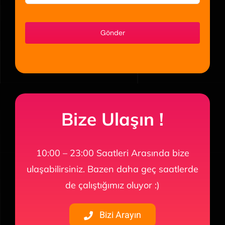
Gönder
Bize Ulaşın !
10:00 – 23:00 Saatleri Arasında bize
ulaşabilirsiniz. Bazen daha geç saatlerde
de çalıştığımız oluyor :)
Bizi Arayın