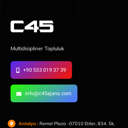
Multidisipliner Topluluk
+90 533 019 37 39
info@c45ajans.com
Antalya
:
Remel Plaza -07010 Etiler, 834. Sk.