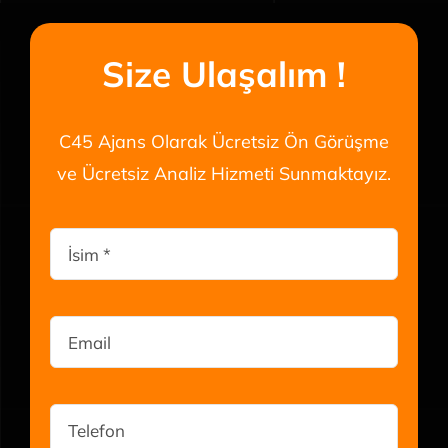
Size Ulaşalım !
C45 Ajans Olarak Ücretsiz Ön Görüşme
ve Ücretsiz Analiz Hizmeti Sunmaktayız.